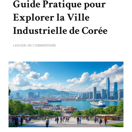
Guide Pratique pour
Explorer la Ville
Industrielle de Corée
SUR
LAISSER UN COMMENTAIRE
DÉCOUVRIR
ULSAN
:
GUIDE
PRATIQUE
POUR
EXPLORER
LA
VILLE
INDUSTRIELLE
DE
CORÉE