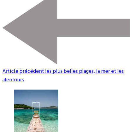
Article précédent
les plus belles plages, la mer et les
alentours