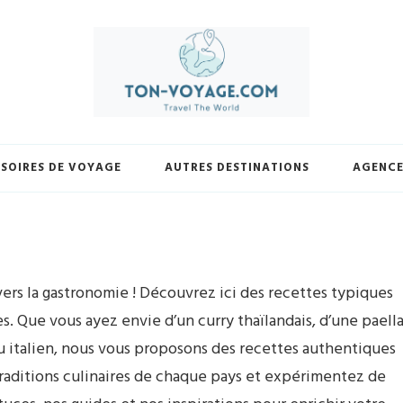
yage.com. Découvrez une sélection exclusive de destinations, trouvez les m
votre façon et laissez-nous vous guider vers vos prochaines avent
SOIRES DE VOYAGE
AUTRES DESTINATIONS
AGENCE
avers la gastronomie ! Découvrez ici des recettes typiques
s. Que vous ayez envie d’un curry thaïlandais, d’une paell
su italien, nous vous proposons des recettes authentiques
 traditions culinaires de chaque pays et expérimentez de