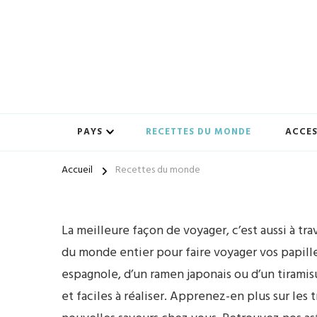
Préparez-vous à vivre des expériences uniques avec ton-vo
ton-voyage.com
PAYS
RECETTES DU MONDE
ACCES
Accueil
Recettes du monde
La meilleure façon de voyager, c’est aussi à tr
du monde entier pour faire voyager vos papille
espagnole, d’un ramen japonais ou d’un tirami
et faciles à réaliser. Apprenez-en plus sur les