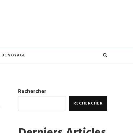
eilleures offres et créez des souvenirs inoubliables. Explorez le monde à
ures.
 DE VOYAGE
Rechercher
RECHERCHER
a