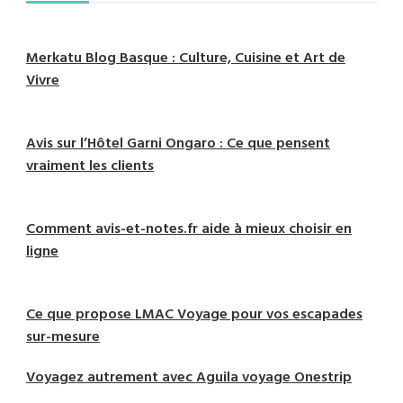
Merkatu Blog Basque : Culture, Cuisine et Art de
Vivre
Avis sur l’Hôtel Garni Ongaro : Ce que pensent
vraiment les clients
Comment avis-et-notes.fr aide à mieux choisir en
ligne
Ce que propose LMAC Voyage pour vos escapades
sur-mesure
Voyagez autrement avec Aguila voyage Onestrip