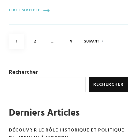
LIRE L'ARTICLE
Pagination
PAGE
PAGE
PAGE
1
2
…
4
SUIVANT
des
publications
Rechercher
RECHERCHER
Derniers Articles
DÉCOUVRIR LE RÔLE HISTORIQUE ET POLITIQUE