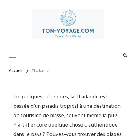
Préparez-vous à vivre des expériences uniques avec ton-voyage.com.
ton-voyage.com
Découvrez une sélection exclusive de destinations, trouvez les
meilleures offres et créez des souvenirs inoubliables. Explorez le
monde à votre façon et laissez-nous vous guider vers vos prochaines
Accueil
Thailande
aventures.
En quelques décennies, la Thaïlande est
passée d’un paradis tropical à une destination
de tourisme de masse, souvent même la plus…
Y a-t-il encore quelque chose d’authentique
dans le pays ? Pouvez-vous trouver des plages