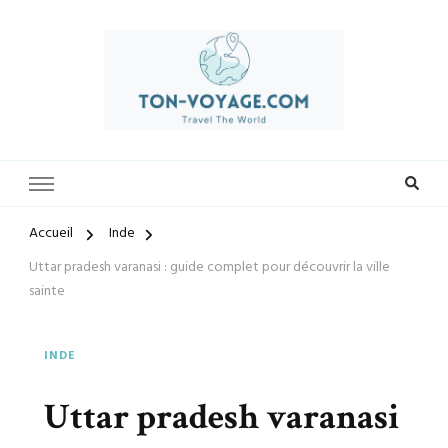
Préparez-vous à vivre des expériences uniques avec ton-voyage.com.
ton-voyage.com
Découvrez une sélection exclusive de destinations, trouvez les
meilleures offres et créez des souvenirs inoubliables. Explorez le
monde à votre façon et laissez-nous vous guider vers vos prochaines
Accueil
Inde
aventures.
Uttar pradesh varanasi : guide complet pour découvrir la ville
sainte
INDE
Uttar pradesh varanasi