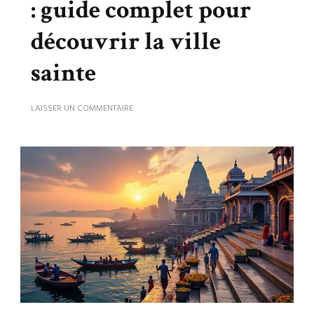
: guide complet pour
découvrir la ville
sainte
SUR
LAISSER UN COMMENTAIRE
UTTAR
PRADESH
VARANASI
:
GUIDE
COMPLET
POUR
DÉCOUVRIR
LA
VILLE
SAINTE