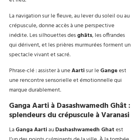
et lieu.
La navigation sur le fleuve, au lever du soleil ou au
crépuscule, donne accès à une perspective
inédite. Les silhouettes des
ghâts
, les offrandes
qui dérivent, et les prières murmurées forment un
spectacle vivant et sacré.
Phrase-clé : assister à une
Aarti
sur le
Gange
est
une rencontre sensorielle et émotionnelle qui
marque durablement.
Ganga Aarti à Dasashwamedh Ghât :
splendeurs du crépuscule à Varanasi
La
Ganga
Aarti
au
Dashashwamedh Ghat
est
l’un des points culminants de la ville. À la tombée