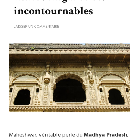
incontournables
SUR
LAISSER UN COMMENTAIRE
QUE
VOIR
À
MAHESHWAR,
L’INDE
:
UN
GUIDE
DES
INCONTOURNABLES
Maheshwar, véritable perle du
Madhya Pradesh
,