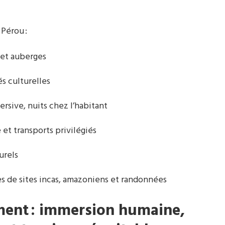
 Pérou :
 et auberges
és culturelles
sive, nuits chez l’habitant
 et transports privilégiés
urels
tes de sites incas, amazoniens et randonnées
ment : immersion humaine,