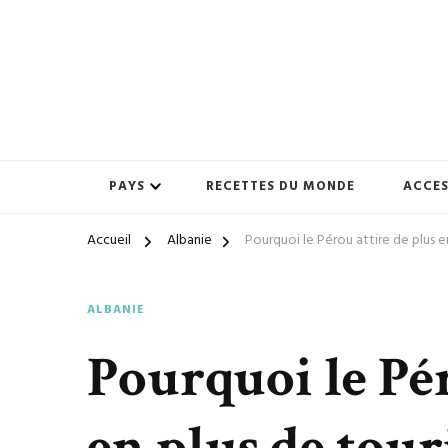
Préparez-vous à vivre des expériences uniques avec ton-vo
ton-voyage.com
PAYS
RECETTES DU MONDE
ACCES
Accueil
Albanie
Pourquoi le Pérou attire de plus en
ALBANIE
Pourquoi le Pér
en plus de touri