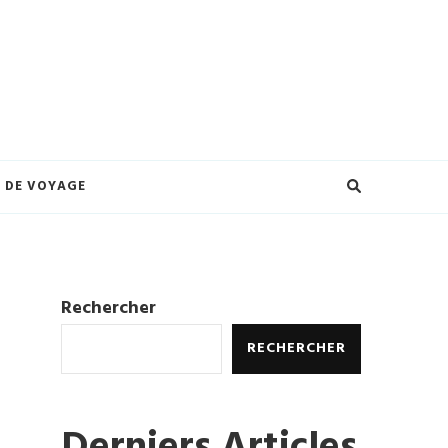
eilleures offres et créez des souvenirs inoubliables. Explorez le monde à
ures.
 DE VOYAGE
Rechercher
RECHERCHER