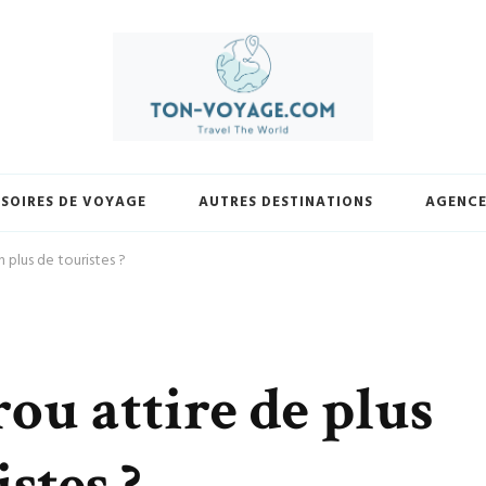
yage.com. Découvrez une sélection exclusive de destinations, trouvez les m
votre façon et laissez-nous vous guider vers vos prochaines avent
SOIRES DE VOYAGE
AUTRES DESTINATIONS
AGENCE
 plus de touristes ?
ou attire de plus
stes ?