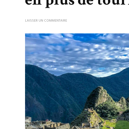
SUR
LAISSER UN COMMENTAIRE
POURQUOI
LE
PÉROU
ATTIRE
DE
PLUS
EN
PLUS
DE
TOURISTES
?