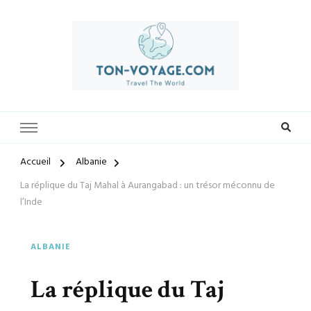
Préparez-vous à vivre des expériences uniques avec ton-voyage.com.
ton-voyage.com
Découvrez une sélection exclusive de destinations, trouvez les
meilleures offres et créez des souvenirs inoubliables. Explorez le
monde à votre façon et laissez-nous vous guider vers vos prochaines
Accueil
Albanie
aventures.
La réplique du Taj Mahal à Aurangabad : un trésor méconnu de
l’Inde
ALBANIE
La réplique du Taj