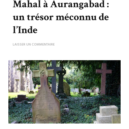
Mahal à Aurangabad :
un trésor méconnu de
l’Inde
SUR
LAISSER UN COMMENTAIRE
LA
RÉPLIQUE
DU
TAJ
MAHAL
À
AURANGABAD
:
UN
TRÉSOR
MÉCONNU
DE
L’INDE