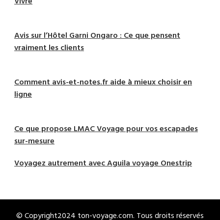
Vivre
Avis sur l’Hôtel Garni Ongaro : Ce que pensent
vraiment les clients
Comment avis-et-notes.fr aide à mieux choisir en
ligne
Ce que propose LMAC Voyage pour vos escapades
sur-mesure
Voyagez autrement avec Aguila voyage Onestrip
© Copyright2024 ton-voyage.com. Tous droits réservés