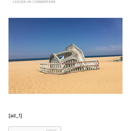
SUR
LAISSER UN COMMENTAIRE
SRI
LANKA
PLAGE
À
DÉCOUVRIR
[ad_1]