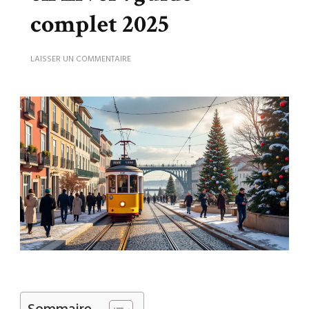
complet 2025
SUR
LAISSER UN COMMENTAIRE
QUE
FAIRE
À
LISBONNE
EN
HIVER
:
GUIDE
COMPLET
2025