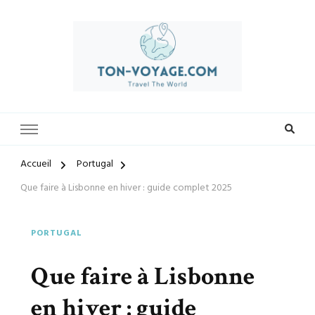
Préparez-vous à vivre des expériences uniques avec ton-voyage.com.
ton-voyage.com
Découvrez une sélection exclusive de destinations, trouvez les
meilleures offres et créez des souvenirs inoubliables. Explorez le
monde à votre façon et laissez-nous vous guider vers vos prochaines
Accueil
Portugal
aventures.
Que faire à Lisbonne en hiver : guide complet 2025
PORTUGAL
Que faire à Lisbonne
en hiver : guide