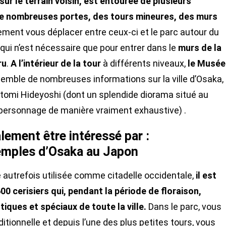
ur le terrain voisin, est entourée de plusieurs
de nombreuses portes, des tours mineures, des murs
ement vous déplacer entre ceux-ci et le parc autour du
e qui n’est nécessaire que pour entrer dans le
murs de la
ru
.
A l’intérieur de la tour
à différents niveaux,
le Musée
semble de nombreuses informations sur la ville d’Osaka,
otomi Hideyoshi (dont un splendide diorama situé au
e personnage de manière vraiment exhaustive) .
lement être intéressé par :
temples d’Osaka au Japon
 autrefois utilisée comme citadelle occidentale,
il est
0 cerisiers qui, pendant la période de floraison,
iques et spéciaux de toute la ville.
Dans le parc, vous
tionnelle et depuis l’une des plus petites tours, vous