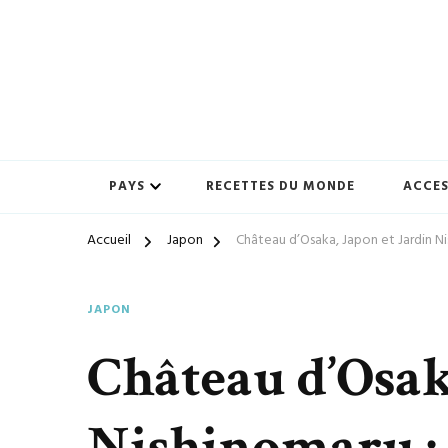
Préparez-vous à vivre des expériences uniques avec ton-vo
ton-voyage.com
PAYS
RECETTES DU MONDE
ACCES
Accueil
Japon
Château d’Osaka, Japon et Jardin Ni
JAPON
Château d’Osak
Nishinomaru : 