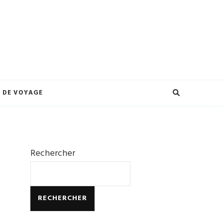
eilleures offres et créez des souvenirs inoubliables. Explorez le monde à
ures.
 DE VOYAGE
Rechercher
RECHERCHER