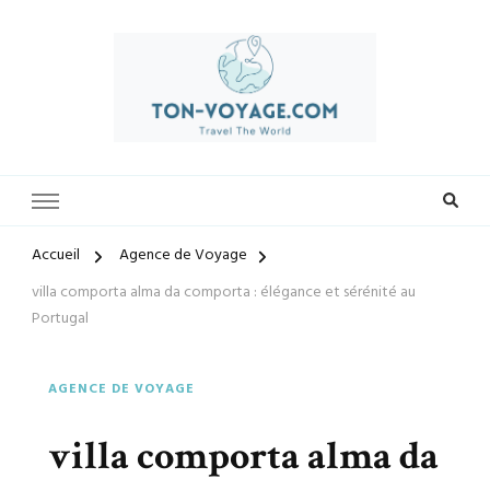
Préparez-vous à vivre des expériences uniques avec ton-voyage.com.
ton-voyage.com
Découvrez une sélection exclusive de destinations, trouvez les
meilleures offres et créez des souvenirs inoubliables. Explorez le
monde à votre façon et laissez-nous vous guider vers vos prochaines
Accueil
Agence de Voyage
aventures.
villa comporta alma da comporta : élégance et sérénité au
Portugal
AGENCE DE VOYAGE
villa comporta alma da