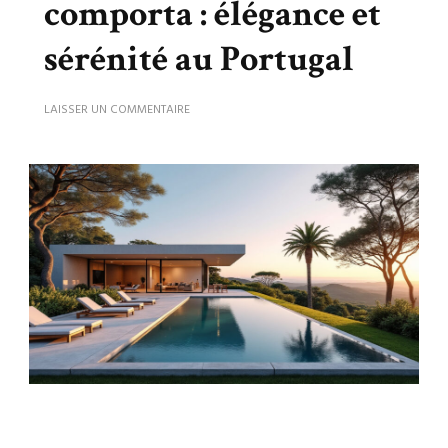
comporta : élégance et
sérénité au Portugal
SUR
LAISSER UN COMMENTAIRE
VILLA
COMPORTA
ALMA
DA
COMPORTA
:
ÉLÉGANCE
ET
SÉRÉNITÉ
AU
PORTUGAL