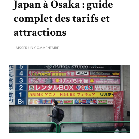
Japan à Osaka : guide
complet des tarifs et
attractions
SUR
LAISSER UN COMMENTAIRE
UNIVERSAL
STUDIOS
JAPAN
À
OSAKA
:
GUIDE
COMPLET
DES
TARIFS
ET
ATTRACTIONS