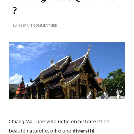
?
SUR
LAISSER UN COMMENTAIRE
ITINÉRAIRE
DE
3
JOURS
À
CHIANG
MAI
:
QUE
FAIRE
?
Chiang Mai, une ville riche en histoire et en
beauté naturelle, offre une
diversité