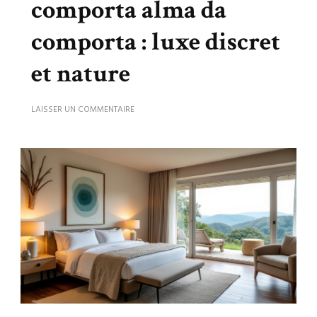
comporta alma da
comporta : luxe discret
et nature
SUR
LAISSER UN COMMENTAIRE
SÉJOURNER
À
L’HOTEL
COMPORTA
ALMA
DA
COMPORTA
:
LUXE
DISCRET
ET
NATURE