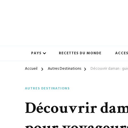
Préparez-vous à vivre des expériences uniques avec ton-vo
ton-voyage.com
PAYS
RECETTES DU MONDE
ACCES
Accueil
Autres Destinations
Découvrir daman : gui
AUTRES DESTINATIONS
Découvrir dama
pour voyageur