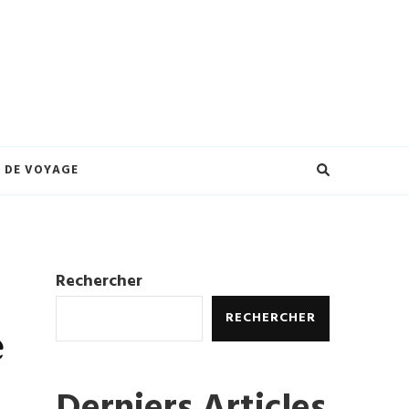
eilleures offres et créez des souvenirs inoubliables. Explorez le monde à
ures.
 DE VOYAGE
Rechercher
RECHERCHER
e