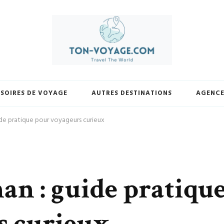
yage.com. Découvrez une sélection exclusive de destinations, trouvez les m
votre façon et laissez-nous vous guider vers vos prochaines avent
SOIRES DE VOYAGE
AUTRES DESTINATIONS
AGENCE
de pratique pour voyageurs curieux
n : guide pratiqu
s curieux