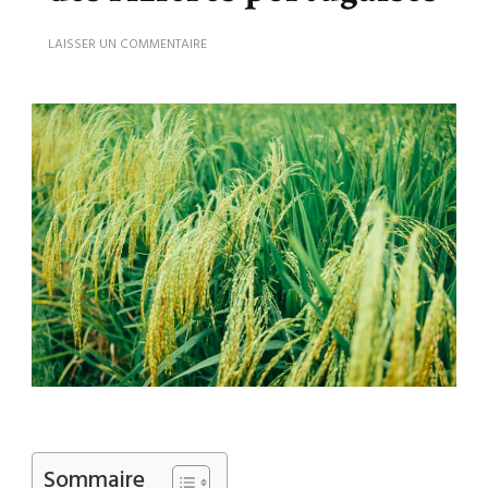
SUR
LAISSER UN COMMENTAIRE
ARROZAIS
:
LES
SECRETS
DES
RIZIÈRES
PORTUGAISES
Sommaire