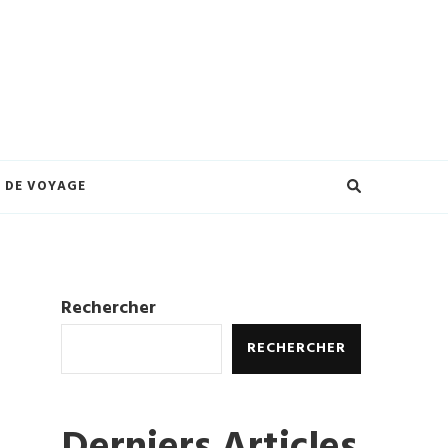
eilleures offres et créez des souvenirs inoubliables. Explorez le monde à
ures.
 DE VOYAGE
Rechercher
RECHERCHER