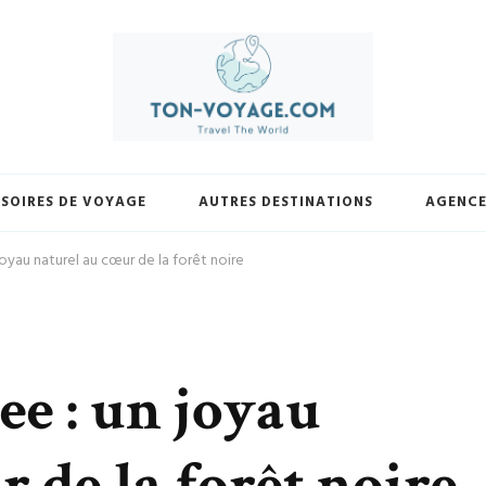
yage.com. Découvrez une sélection exclusive de destinations, trouvez les m
votre façon et laissez-nous vous guider vers vos prochaines avent
SOIRES DE VOYAGE
AUTRES DESTINATIONS
AGENCE
 joyau naturel au cœur de la forêt noire
ee : un joyau
 de la forêt noire