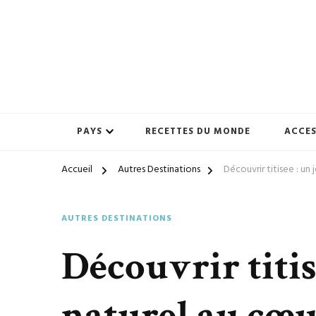
Préparez-vous à vivre des expériences uniques avec ton-vo
ton-voyage.com
PAYS
RECETTES DU MONDE
ACCES
Accueil
Autres Destinations
Découvrir titisee : un
AUTRES DESTINATIONS
Découvrir titis
naturel au cœur