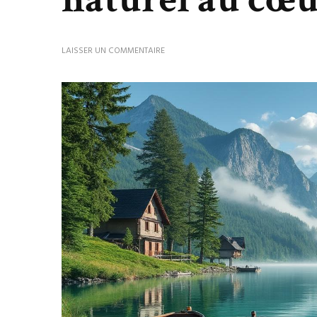
SUR
LAISSER UN COMMENTAIRE
DÉCOUVRIR
TITISEE
:
UN
JOYAU
NATUREL
AU
CŒUR
DE
LA
FORÊT
NOIRE