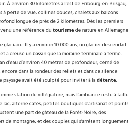
r. À environ 30 kilomètres à l’est de Fribourg-en-Brisgau,
s à perte de vue, collines douces, chalets aux balcons
profond longue de près de 2 kilomètres. Dès les premiers
devenu une référence du
tourisme
de nature en Allemagne
e glaciaire. Il y a environ 10 000 ans, un glacier descendait
 et a creusé un bassin que la moraine terminale a fermé.
plan d’eau d’environ 40 mètres de profondeur, cerné de
t encore dans la rondeur des reliefs et dans ce silence
le paysage avait été sculpté pour inviter à la
détente
.
omme station de villégiature, mais l’ambiance reste à taill
lac, alterne cafés, petites boutiques d’artisanat et point
ustent une part de gâteau de la Forêt-Noire, des
ers de montagne, et des couples qui s’arrêtent longuemen