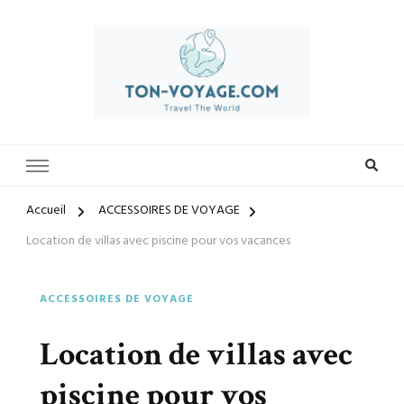
Préparez-vous à vivre des expériences uniques avec ton-voyage.com.
ton-voyage.com
Découvrez une sélection exclusive de destinations, trouvez les
meilleures offres et créez des souvenirs inoubliables. Explorez le
monde à votre façon et laissez-nous vous guider vers vos prochaines
Accueil
ACCESSOIRES DE VOYAGE
aventures.
Location de villas avec piscine pour vos vacances
ACCESSOIRES DE VOYAGE
Location de villas avec
piscine pour vos