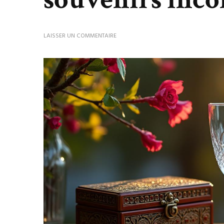
SUR
LAISSER UN COMMENTAIRE
QUE
RAMENER
DE
PRAGUE
:
GUIDE
DES
SOUVENIRS
INCONTOURNABLES