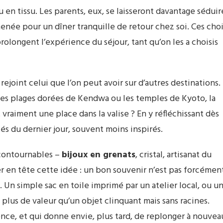
 en tissu. Les parents, eux, se laisseront davantage séduir
menée pour un dîner tranquille de retour chez soi. Ces cho
prolongent l’expérience du séjour, tant qu’on les a choisis
ejoint celui que l’on peut avoir sur d’autres destinations.
 les plages dorées de Kendwa ou les temples de Kyoto, la
vraiment une place dans la valise ? En y réfléchissant dès
tés du dernier jour, souvent moins inspirés.
ncontournables –
bijoux en grenats
, cristal, artisanat du
er en tête cette idée : un bon souvenir n’est pas forcémen
. Un simple sac en toile imprimé par un atelier local, ou u
 plus de valeur qu’un objet clinquant mais sans racines.
érence, et qui donne envie, plus tard, de replonger à nouvea