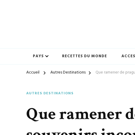
Préparez-vous à vivre des expériences uniques avec ton-vo
ton-voyage.com
PAYS
RECETTES DU MONDE
ACCES
Accueil
Autres Destinations
Que ramener de prague
AUTRES DESTINATIONS
Que ramener de
souvenirs inc