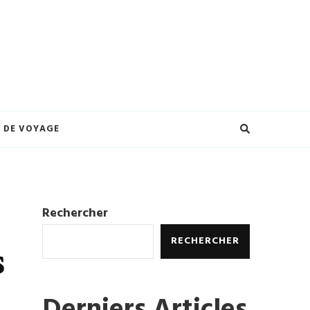
eilleures offres et créez des souvenirs inoubliables. Explorez le monde à
ures.
 DE VOYAGE
Rechercher
RECHERCHER
s