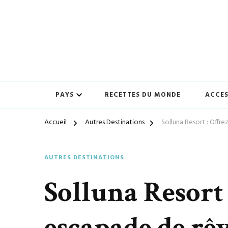
Préparez-vous à vivre des expériences uniques avec ton-vo
ton-voyage.com
PAYS
RECETTES DU MONDE
ACCES
Accueil
Autres Destinations
Solluna Resort : Offr
AUTRES DESTINATIONS
Solluna Resort
escapade de rêv