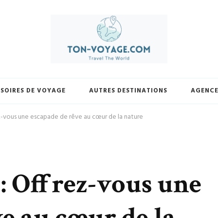
yage.com. Découvrez une sélection exclusive de destinations, trouvez les m
votre façon et laissez-nous vous guider vers vos prochaines avent
SOIRES DE VOYAGE
AUTRES DESTINATIONS
AGENCE
ez-vous une escapade de rêve au cœur de la nature
 : Offrez-vous une
e au cœur de la