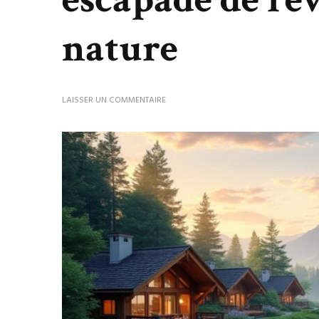
nature
SUR
LAISSER UN COMMENTAIRE
SOLLUNA
RESORT
:
OFFREZ-
VOUS
UNE
ESCAPADE
DE
RÊVE
AU
CŒUR
DE
LA
NATURE