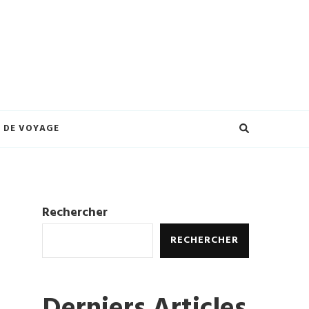
eilleures offres et créez des souvenirs inoubliables. Explorez le monde à
ures.
 DE VOYAGE
Rechercher
RECHERCHER