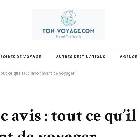
yage.com. Découvrez une sélection exclusive de destinations, trouvez les m
votre façon et laissez-nous vous guider vers vos prochaines avent
SOIRES DE VOYAGE
AUTRES DESTINATIONS
AGENCE
 tout ce qu’il faut savoir avant de voyager
avis : tout ce qu’il
ant de voyager