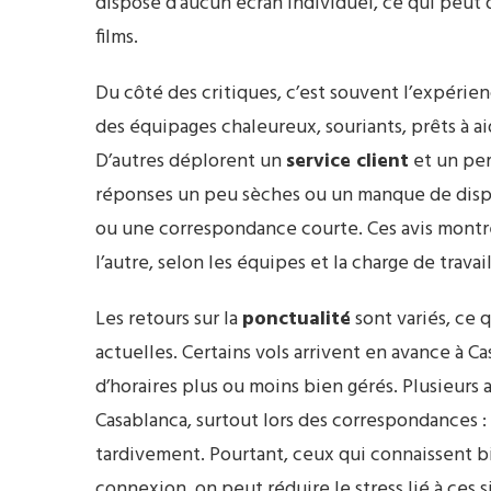
dispose d’aucun écran individuel, ce qui peut 
films.
Du côté des critiques, c’est souvent l’expérie
des équipages chaleureux, souriants, prêts à a
D’autres déplorent un
service client
et un per
réponses un peu sèches ou un manque de disp
ou une correspondance courte. Ces avis montre
l’autre, selon les équipes et la charge de travai
Les retours sur la
ponctualité
sont variés, ce 
actuelles. Certains vols arrivent en avance à Ca
d’horaires plus ou moins bien gérés. Plusieurs
Casablanca, surtout lors des correspondances :
tardivement. Pourtant, ceux qui connaissent b
connexion, on peut réduire le stress lié à ces s