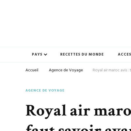
Préparez-vous à vivre des expériences uniques avec ton-vo
ton-voyage.com
PAYS
RECETTES DU MONDE
ACCES
Accueil
Agence de Voyage
Royal air maroc avis :
AGENCE DE VOYAGE
Royal air maroc 
faut savoir av