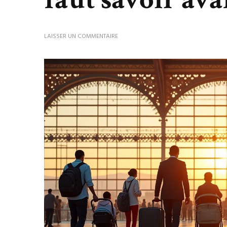
SUR
LAISSER UN COMMENTAIRE
ROYAL
AIR
MAROC
AVIS
:
TOUT
CE
QU’IL
FAUT
SAVOIR
AVANT
DE
VOYAGER