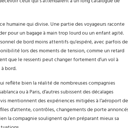
décevoir ceux qui s’attendaient à un long catalogue de
nce humaine qui divise. Une partie des voyageurs raconte
ider pour un bagage à main trop lourd ou un enfant agité.
sonnel de bord moins attentifs qu’espéré, avec parfois de
onibilité lors des moments de tension, comme un retard
nt que le ressenti peut changer fortement d’un vol à
l à bord.
qui reflète bien la réalité de nombreuses compagnies
sablanca ou à Paris, d’autres subissent des décalages
 avis mentionnent des expériences mitigées à l’aéroport de
 files d’attente, contrôles, changements de porte annoncé
ien la compagnie soulignent qu’en préparant mieux sa
ituations.