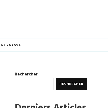
eilleures offres et créez des souvenirs inoubliables. Explorez le monde à
ures.
 DE VOYAGE
Rechercher
RECHERCHER