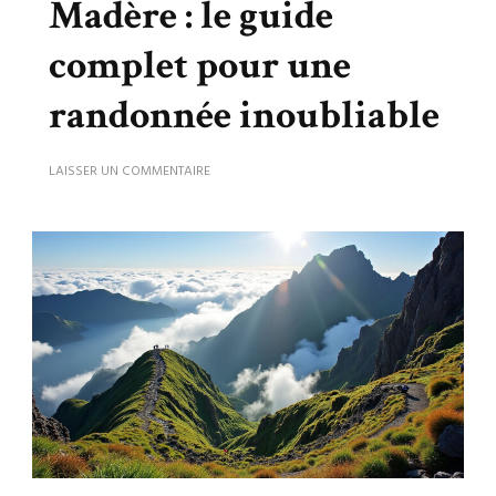
Madère : le guide
complet pour une
randonnée inoubliable
SUR
LAISSER UN COMMENTAIRE
PICO
DO
ARIEIRO
À
MADÈRE
:
LE
GUIDE
COMPLET
POUR
UNE
RANDONNÉE
INOUBLIABLE