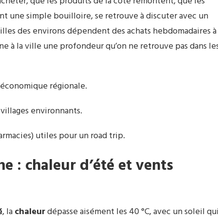
heter, que les produits de la côte remontent, que les
ant une simple bouilloire, se retrouve à discuter avec un
illes des environs dépendent des achats hebdomadaires à
e à la ville une profondeur qu’on ne retrouve pas dans le
e économique régionale.
 villages environnants.
rmacies) utiles pour un road trip.
ne
: chaleur d’
été
et vents
é
, la
chaleur
dépasse aisément les 40 °C, avec un soleil qu