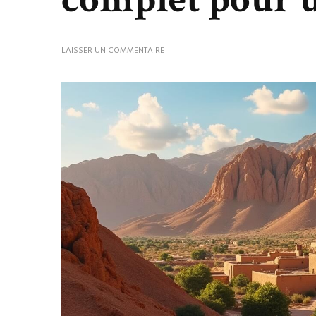
SUR
LAISSER UN COMMENTAIRE
DÉCOUVRIR
TATAOUINE
:
GUIDE
COMPLET
POUR
UN
VOYAGE
RÉUSSI