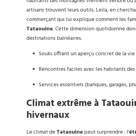
habitants des montagnes viennent vendre ou ac
artisans trouvent leurs outils. Leïla, en cherch
commerçant qui lui explique comment les fam
Tataouine
. Cette dimension quotidienne donn
destinations balnéaires.
Souks offrant un aperçu concret de la vi
Rencontres faciles avec les habitants des
Services essentiels (banques, garages, pha
Climat extrême à
Tataoui
hivernaux
Le climat de
Tataouine
peut surprendre : l’
ét