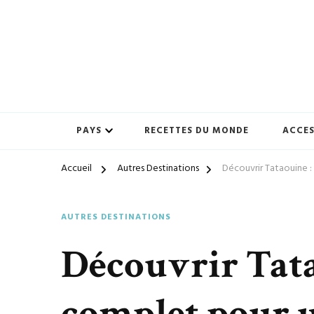
Préparez-vous à vivre des expériences uniques avec ton-vo
ton-voyage.com
PAYS
RECETTES DU MONDE
ACCES
Accueil
Autres Destinations
Découvrir Tataouine :
AUTRES DESTINATIONS
Découvrir Tata
complet pour u