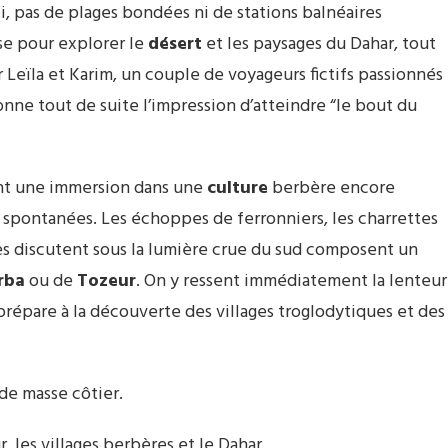
i, pas de plages bondées ni de stations balnéaires
se pour explorer le
désert
et les paysages du Dahar, tout
 Leïla et Karim, un couple de voyageurs fictifs passionnés
nne tout de suite l’impression d’atteindre “le bout du
ent une immersion dans une
culture
berbère encore
 spontanées. Les échoppes de ferronniers, les charrettes
es discutent sous la lumière crue du sud composent un
rba
ou de
Tozeur
. On y ressent immédiatement la lenteur
épare à la découverte des villages troglodytiques et des
de masse côtier.
, les villages berbères et le Dahar.