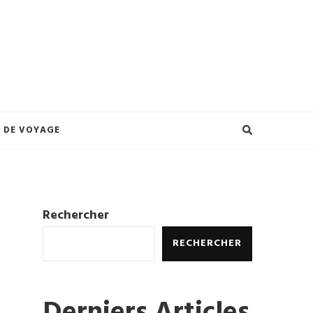
eilleures offres et créez des souvenirs inoubliables. Explorez le monde à
ures.
 DE VOYAGE
Rechercher
RECHERCHER