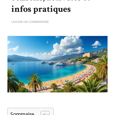
infos pratiques
SUR
LAISSER UN COMMENTAIRE
VISITER
KUSADASI
:
CONSEILS,
ACTIVITÉS
ET
INFOS
PRATIQUES
Sommaire