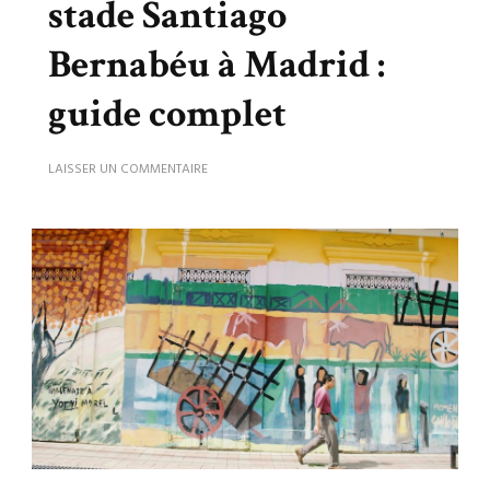
stade Santiago
Bernabéu à Madrid :
guide complet
SUR
LAISSER UN COMMENTAIRE
COMMENT
VISITER
LE
STADE
SANTIAGO
BERNABÉU
À
MADRID
:
GUIDE
COMPLET