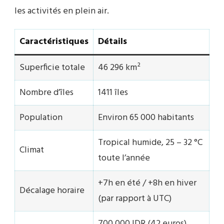
les activités en plein air.
Caractéristiques
Détails
Superficie totale
46 296 km²
Nombre d’îles
1411 îles
Population
Environ 65 000 habitants
Tropical humide, 25 – 32 °C
Climat
toute l’année
+7h en été / +8h en hiver
Décalage horaire
(par rapport à UTC)
700 000 IDR (42 euros),