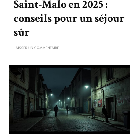
Saint-Malo en 2025 :
conseils pour un séjour
sûr
SUR
LAISSER UN COMMENTAIRE
QUARTIERS
À
ÉVITER
À
SAINT-
MALO
EN
2025
:
CONSEILS
POUR
UN
SÉJOUR
SÛR