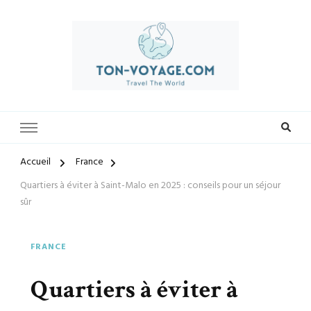
Préparez-vous à vivre des expériences uniques avec ton-voyage.com.
ton-voyage.com
Découvrez une sélection exclusive de destinations, trouvez les
meilleures offres et créez des souvenirs inoubliables. Explorez le
monde à votre façon et laissez-nous vous guider vers vos prochaines
Accueil
France
aventures.
Quartiers à éviter à Saint-Malo en 2025 : conseils pour un séjour
sûr
FRANCE
Quartiers à éviter à