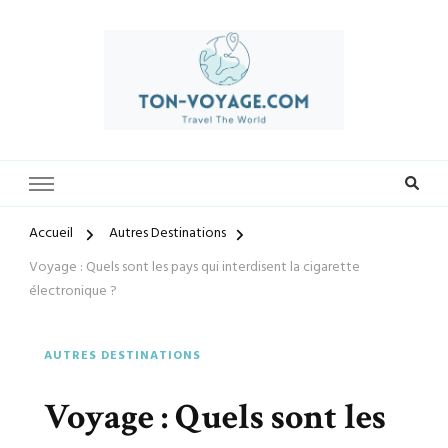
Préparez-vous à vivre des expériences uniques avec ton-voyage.com.
ton-voyage.com
Découvrez une sélection exclusive de destinations, trouvez les
meilleures offres et créez des souvenirs inoubliables. Explorez le
monde à votre façon et laissez-nous vous guider vers vos prochaines
Accueil
Autres Destinations
aventures.
Voyage : Quels sont les pays qui interdisent la cigarette
électronique ?
AUTRES DESTINATIONS
Voyage : Quels sont les