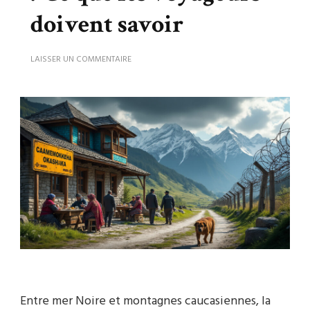
doivent savoir
SUR
LAISSER UN COMMENTAIRE
GÉORGIE
PAYS
DANGEREUX
?
CE
QUE
LES
VOYAGEURS
DOIVENT
SAVOIR
Entre mer Noire et montagnes caucasiennes, la