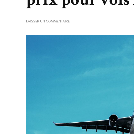
SUR
LAISSER UN COMMENTAIRE
FLEXIVOL
:
CALENDRIER
ET
CARTE
DES
PRIX
POUR
VOLS
MULTI-
DATES