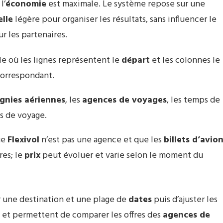
l’
économie
est maximale. Le système repose sur une
elle
légère pour organiser les résultats, sans influencer le
r les partenaires.
lle où les lignes représentent le
départ
et les colonnes le
orrespondant.
nies aériennes
, les
agences de voyages
, les temps de
es de voyage.
ue
Flexivol
n’est pas une agence et que les
billets d’avio
res; le
prix
peut évoluer et varie selon le moment du
ser une destination et une plage de
dates
puis d’ajuster les
éel et permettent de comparer les offres des
agences de