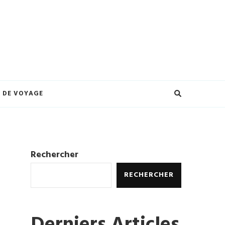
eilleures offres et créez des souvenirs inoubliables. Explorez le monde à
ures.
 DE VOYAGE
Rechercher
RECHERCHER