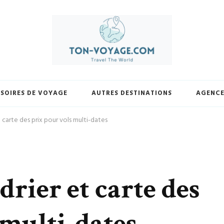
yage.com. Découvrez une sélection exclusive de destinations, trouvez les m
votre façon et laissez-nous vous guider vers vos prochaines avent
SOIRES DE VOYAGE
AUTRES DESTINATIONS
AGENCE
t carte des prix pour vols multi-dates
drier et carte des
 multi-dates