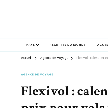
Préparez-vous à vivre des expériences uniques avec ton-vo
ton-voyage.com
PAYS
RECETTES DU MONDE
ACCES
Accueil
Agence de Voyage
Flexivol : calendrier e
AGENCE DE VOYAGE
Flexivol : calen
prix pour vols