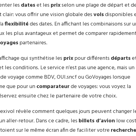
enter les
dates
et les
prix
selon une plage de départ et d
t clair: vous offrir une vision globale des
vols
disponibles 
la
flexibilité
des dates. En affichant les combinaisons sur u
ux les plus avantageux et permet de comparer rapidemen
voyages
partenaires.
affichage qui synthétise les
prix
pour différents
départs
e
 et les conditions. Le service n’est pas une agence, mais un
mes de voyage comme BDV, OUI.sncf ou GoVoyages lorsque
même que pour un
comparateur
de voyages: vous voyez la
éservez ensuite chez le partenaire de votre choix.
lexivol révèle comment quelques jours peuvent changer l
un aller-retour. Dans ce cadre, les
billets d’avion
low cos
toient sur le même écran afin de faciliter votre
recherch