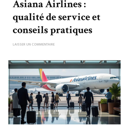
Asiana Airlines :
qualité de service et
conseils pratiques
SUR
LAISSER UN COMMENTAIRE
AVIS
COMPLET
SUR
ASIANA
AIRLINES
:
QUALITÉ
DE
SERVICE
ET
CONSEILS
PRATIQUES