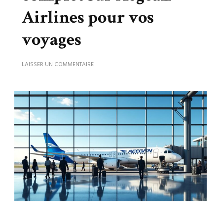
Airlines pour vos
voyages
SUR
LAISSER UN COMMENTAIRE
DÉCOUVREZ
L’AVIS
COMPLET
SUR
AEGEAN
AIRLINES
POUR
VOS
VOYAGES