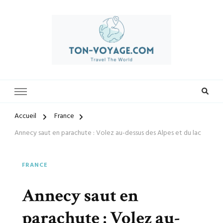
Préparez-vous à vivre des expériences uniques avec ton-voyage.com.
ton-voyage.com
Découvrez une sélection exclusive de destinations, trouvez les
meilleures offres et créez des souvenirs inoubliables. Explorez le
monde à votre façon et laissez-nous vous guider vers vos prochaines
Accueil
France
aventures.
Annecy saut en parachute : Volez au-dessus des Alpes et du lac
FRANCE
Annecy saut en
parachute : Volez au-